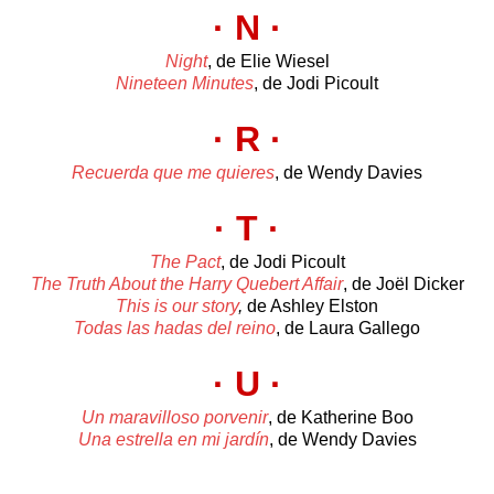
· N
·
Night
, de Elie Wiesel
Nineteen Minutes
, de Jodi Picoult
· R
·
Recuerda que me quieres
, de Wendy Davies
· T
·
The Pact
, de Jodi Picoult
The Truth About the Harry Quebert Affair
, de Joël Dicker
This is our story
,
de Ashley Elston
Todas las hadas del reino
, de Laura Gallego
· U
·
Un maravilloso porvenir
, de Katherine Boo
Una estrella en mi jardín
, de Wendy Davies