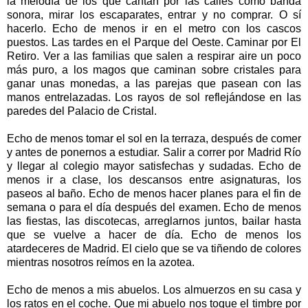
la melodía de los que cantan por las calles como banda
sonora, mirar los escaparates, entrar y no comprar. O sí
hacerlo. Echo de menos ir en el metro con los cascos
puestos. Las tardes en el Parque del Oeste. Caminar por El
Retiro. Ver a las familias que salen a respirar aire un poco
más puro, a los magos que caminan sobre cristales para
ganar unas monedas, a las parejas que pasean con las
manos entrelazadas. Los rayos de sol reflejándose en las
paredes del Palacio de Cristal.
Echo de menos tomar el sol en la terraza, después de comer
y antes de ponernos a estudiar. Salir a correr por Madrid Río
y llegar al colegio mayor satisfechas y sudadas. Echo de
menos ir a clase, los descansos entre asignaturas, los
paseos al baño. Echo de menos hacer planes para el fin de
semana o para el día después del examen. Echo de menos
las fiestas, las discotecas, arreglarnos juntos, bailar hasta
que se vuelve a hacer de día. Echo de menos los
atardeceres de Madrid. El cielo que se va tiñendo de colores
mientras nosotros reímos en la azotea.
Echo de menos a mis abuelos. Los almuerzos en su casa y
los ratos en el coche. Que mi abuelo nos toque el timbre por