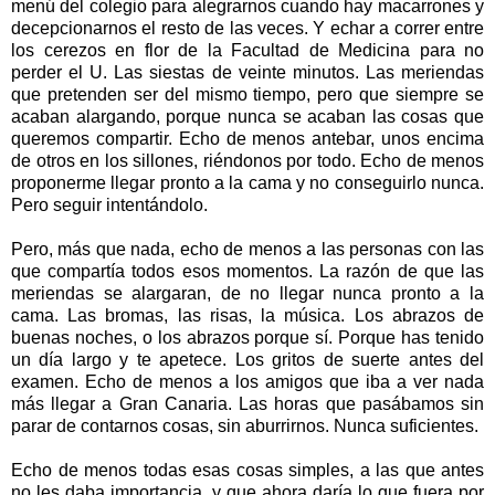
menú del colegio para alegrarnos cuando hay macarrones y
decepcionarnos el resto de las veces. Y echar a correr entre
los cerezos en flor de la Facultad de Medicina para no
perder el U. Las siestas de veinte minutos. Las meriendas
que pretenden ser del mismo tiempo, pero que siempre se
acaban alargando, porque nunca se acaban las cosas que
queremos compartir. Echo de menos antebar, unos encima
de otros en los sillones, riéndonos por todo. Echo de menos
proponerme llegar pronto a la cama y no conseguirlo nunca.
Pero seguir intentándolo.
Pero, más que nada, echo de menos a las personas con las
que compartía todos esos momentos. La razón de que las
meriendas se alargaran, de no llegar nunca pronto a la
cama. Las bromas, las risas, la música. Los abrazos de
buenas noches, o los abrazos porque sí. Porque has tenido
un día largo y te apetece. Los gritos de suerte antes del
examen. Echo de menos a los amigos que iba a ver nada
más llegar a Gran Canaria. Las horas que pasábamos sin
parar de contarnos cosas, sin aburrirnos. Nunca suficientes.
Echo de menos todas esas cosas simples, a las que antes
no les daba importancia, y que ahora daría lo que fuera por